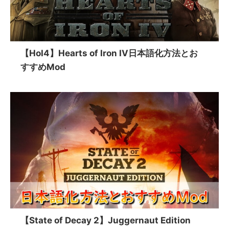
【HoI4】Hearts of Iron IV日本語化方法とお
すすめMod
【State of Decay 2】Juggernaut Edition