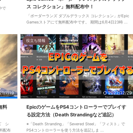
ス コレクション」無料配布中！
布中で
「ボーダーランズ ダブルデラックス コレクション」がEpic
Gamesストアにて無料配布中です。 期間は6月4日23時 ...
役立ち情報
21/7/19
2022/12/29
無料
EpicのゲームをPS4コントローラーでプレイす
る設定方法（Death Strandingなど追記）
ズ シ
※「Death Stranding」「Severed Steel」「フィスト」で
無料配布
PS4コントローラーを使う方法を追記しま ...