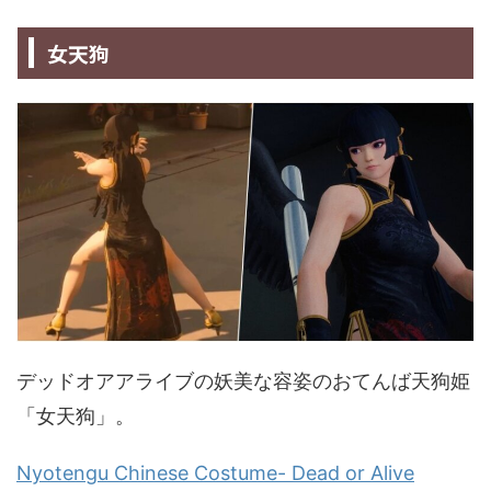
女天狗
デッドオアアライブの妖美な容姿のおてんば天狗姫
「女天狗」。
Nyotengu Chinese Costume- Dead or Alive