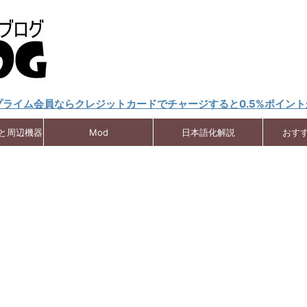
nプライム会員ならクレジットカードでチャージすると0.5%ポイン
クと周辺機器
Mod
日本語化解説
おす