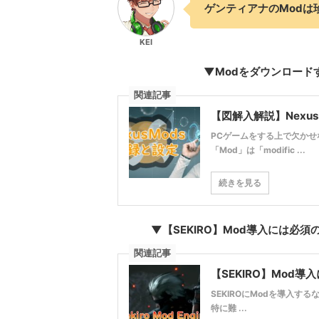
ゲンティアナのModは
KEI
▼Modをダウンロードす
関連記事
【図解入解説】Nexu
PCゲームをする上で欠かせ
「Mod」は「modific ...
続きを見る
▼【SEKIRO】Mod導入には必須のツ
関連記事
【SEKIRO】Mod導入
SEKIROにModを導入するな
特に難 ...