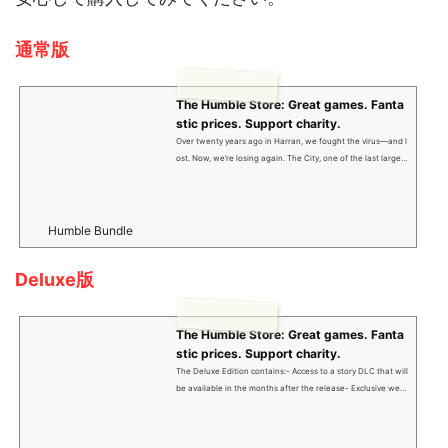
通常版
The Humble Store: Great games. Fanta
stic prices. Support charity.
Over twenty years ago in Harran, we fought the virus—and l
ost. Now, we’re losing again. The City, one of the last large h
uman settlements, is torn by conflict. Civilization has fallen b
ack into the Dark Ages. And yet, we still have hope. You are
a wanderer with the power to change the fate of The City.
But your exceptional abilities come at a price. Haunted by m
Humble Bundle
emories you cannot decipher, you set out to learn the trut
h… and find yourself in a combat zone. Hone your skills, as t
Deluxe版
o defeat your ...
The Humble Store: Great games. Fanta
stic prices. Support charity.
The Deluxe Edition contains:- Access to a story DLC that will
be available in the months after the release- Exclusive wea
pon charms- "Legendary" outfit- "Legendary" weapon skin-
"Legendary" paraglider skin- Wallpapers ready to print- Digi
tal comic- Digital Artbook- Digital Soundtrack Over twenty y