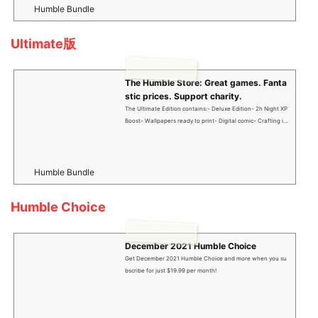
ears ago in Harran, we fought the virus—and lost. Now, we’r
Humble Bundle
e losing again. The City, one of the last large human settlem
ents, is torn by conflict. Civilization has falle...
Ultimate版
The Humble Store: Great games. Fanta
stic prices. Support charity.
The Ultimate Edition contains:- Deluxe Edition- 2h Night XP
Boost- Wallpapers ready to print- Digital comic- Crafting ite
ms- Expansion pass with 2 extra stories that will be availabl
e in the months after the release Over twenty years ago in
Harran, we fought the virus—and lost. Now, we’re losing ag
ain. The City, one of the last large human settlements, is tor
Humble Bundle
n by conflict. Civilization has fallen back into the Dark Ages.
And yet, we still have hope. You are a wanderer with the po
Humble Choice
wer to change...
December 2021 Humble Choice
Get December 2021 Humble Choice and more when you su
bscribe for just $19.99 per month!