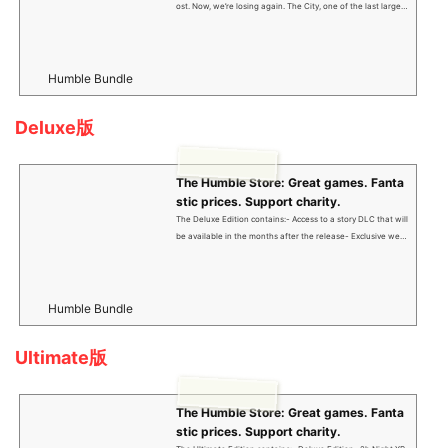
ost. Now, we’re losing again. The City, one of the last large h
uman settlements, is torn by conflict. Civilization has fallen b
ack into the Dark Ages. And yet, we still have hope. You are
a wanderer with the power to change the fate of The City.
But your exceptional abilities come at a price. Haunted by m
Humble Bundle
emories you cannot decipher, you set out to learn the trut
h… and find yourself in a combat zone. Hone your skills, as t
Deluxe版
o defeat your ...
The Humble Store: Great games. Fanta
stic prices. Support charity.
The Deluxe Edition contains:- Access to a story DLC that will
be available in the months after the release- Exclusive wea
pon charms- "Legendary" outfit- "Legendary" weapon skin-
"Legendary" paraglider skin- Wallpapers ready to print- Digi
tal comic- Digital Artbook- Digital Soundtrack Over twenty y
ears ago in Harran, we fought the virus—and lost. Now, we’r
Humble Bundle
e losing again. The City, one of the last large human settlem
ents, is torn by conflict. Civilization has falle...
Ultimate版
The Humble Store: Great games. Fanta
stic prices. Support charity.