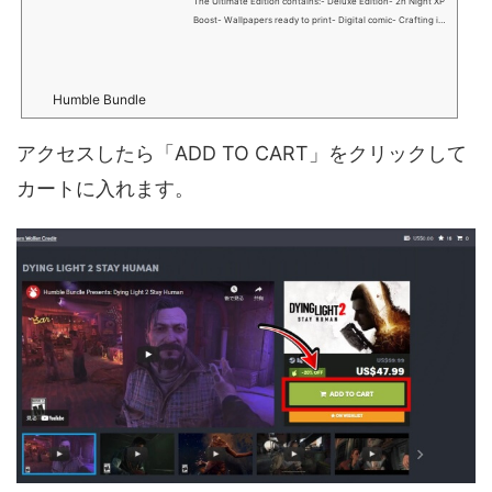
The Ultimate Edition contains:- Deluxe Edition- 2h Night XP
Boost- Wallpapers ready to print- Digital comic- Crafting ite
ms- Expansion pass with 2 extra stories that will be availabl
e in the months after the release Over twenty years ago in
Harran, we fought the virus—and lost. Now, we’re losing ag
ain. The City, one of the last large human settlements, is tor
Humble Bundle
n by conflict. Civilization has fallen back into the Dark Ages.
And yet, we still have hope. You are a wanderer with the po
アクセスしたら「ADD TO CART」をクリックして
wer to change...
カートに入れます。