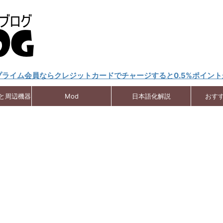
nプライム会員ならクレジットカードでチャージすると0.5%ポイン
クと周辺機器
Mod
日本語化解説
おす